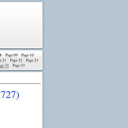
8
Page 09
Page 10
e 21
Page 22
Page 23
age 32
Page 33
727)