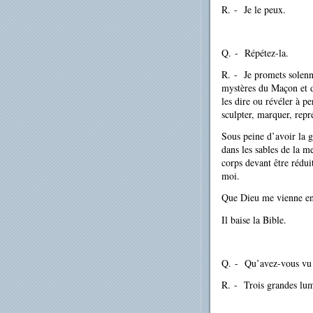
R.
-
Je le peux.
Q.
-
Répétez-la.
R.
-
Je promets solenne
mystères du Maçon et de
les dire ou révéler à p
sculpter, marquer, rep
Sous peine d’avoir la g
dans les sables de la m
corps devant être réduit
moi.
Que Dieu me vienne en
Il baise la Bible.
Q.
-
Qu’avez-vous vu 
R.
-
Trois grandes lum