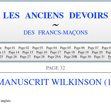
LES ANCIENS DEVOIRS
DES FRANCS-MAÇONS
on
Page 01
Page 02
Page 03
Page 04
Page 05
Page 06
Page 07
Page 0
e 13
Page 14
Page 15
Page 16
Page 17
Page 18
Page 19
Page 20
Pag
25
Page 26
Page 27
Page 28
Page 29A
Page 29B
Page 30
Page 31
P
PAGE 32
MANUSCRIT WILKINSON (1
’anglais.