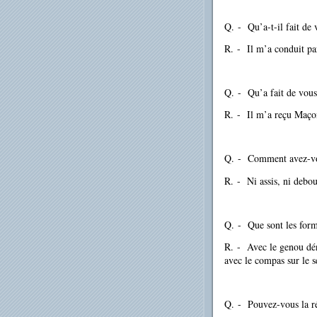
Q.
-
Qu’a-t-il fait de 
R.
-
Il m’a conduit par
Q.
-
Qu’a fait de vous
R.
-
Il m’a reçu Maço
Q.
-
Comment avez-vo
R.
-
Ni assis, ni debou
Q.
-
Que sont les form
R.
-
Avec le genou dén
avec le compas sur le s
Q.
-
Pouvez-vous la ré