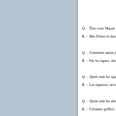
Q.
-
Êtes-vous Maçon 
R.
-
Mes Frères et me
Q.
-
Comment saurai-j
R.
-
Par les signes, at
Q.
-
Quels sont les sig
R.
-
Les équerres, nive
Q.
-
Quels sont les at
R.
-
Certaines griffes1.