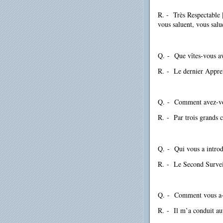
R. - Très Respectable [
vous saluent, vous salue
Q.
-
Que vîtes-vous a
R.
-
Le dernier Appren
Q.
-
Comment avez-vo
R.
-
Par trois grands 
Q.
-
Qui vous a introd
R.
-
Le Second Survei
Q.
-
Comment vous a-t-
R.
-
Il m’a conduit au