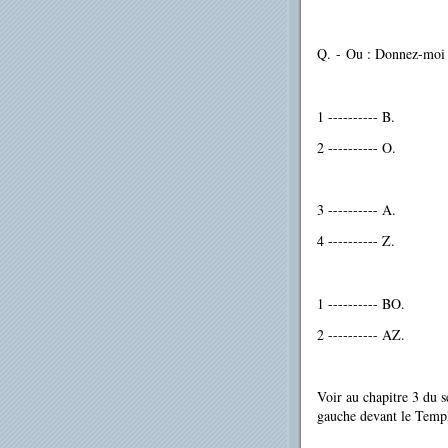
Q.
-
Ou : Donnez-moi l
1 ---------- B.
2 ---------- O.
3 ---------- A.
4 ---------- Z.
1 ---------- BO.
2 ---------- AZ.
Voir au chapitre 3 du 
gauche devant le Temple