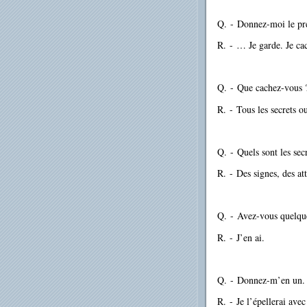
Q.
-
Donnez-moi le pre
R.
-
… Je garde. Je ca
Q.
-
Que cachez-vous 
R.
-
Tous les secrets 
Q.
-
Quels sont les secr
R.
-
Des signes, des a
Q.
-
Avez-vous quelqu
R.
-
J’en ai.
Q.
-
Donnez-m’en un.
R.
-
Je l’épellerai avec