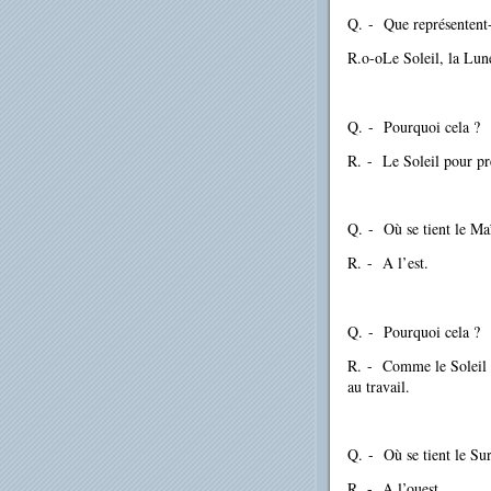
Q.
-
Que représentent-
R.o-oLe Soleil, la Lun
Q.
-
Pourquoi cela ?
R.
-
Le Soleil pour pré
Q.
-
Où se tient le Ma
R.
-
A l’est.
Q.
-
Pourquoi cela ?
R.
-
Comme le Soleil se
au travail.
Q.
-
Où se tient le Sur
R.
-
A l’ouest.