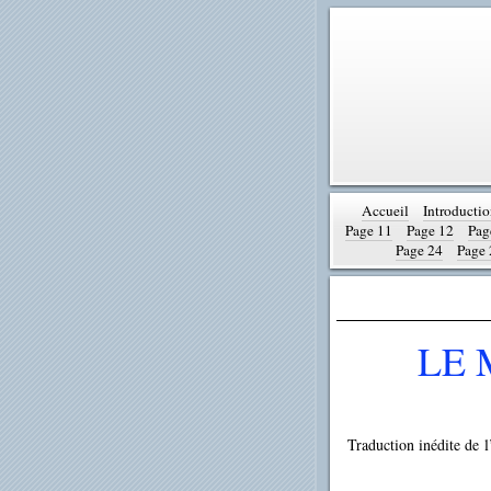
Accueil
Introducti
Page 11
Page 12
Pag
Page 24
Page 
LE 
Traduction inédite de l