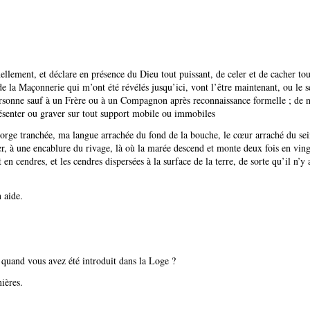
llement, et déclare en présence du Dieu tout puissant, de celer et de cacher tous
 la Maçonnerie qui m’ont été révélés jusqu’ici, vont l’être maintenant, ou le se
ersonne sauf à un Frère ou à un Compagnon après reconnaissance formelle ; de ne
résenter ou graver sur tout support mobile ou immobiles
orge tranchée, ma langue arrachée du fond de la bouche, le cœur arraché du sei
er, à une encablure du rivage, là où la marée descend et monte deux fois en vin
 en cendres, et les cendres dispersées à la surface de la terre, de sorte qu’il n’y
 aide.
quand vous avez été introduit dans la Loge ?
ières.